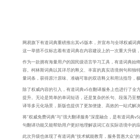
网易旗下有道词典重磅推出其v5版本，并宣布与全球权威词典
这一举措不仅标志着有道词典在内容建设上的一次重大升级
作为一款拥有海量用户的国民级语言学习工具，有道词典始终
容。柯林斯词典以其详尽的释义、丰富的真实语境例句和独
量词条，获得原汁原味、准确可靠的双语释义和用法指导，
除了权威内容的引入，有道词典v5在翻译服务上也进行了全
提升。无论是简单的单词短语，还是复杂的长句、段落乃至整篇
译等多元化场景，新版也提供了更加便捷、高效的一站式解
将“权威免费词典”与“强大翻译服务”深度融合，是有道词
句翻译功能又能帮助用户更好地理解该词汇在实际语境中的应
此次升级也体现了有道词典“技术赋能教育，服务普惠大众”