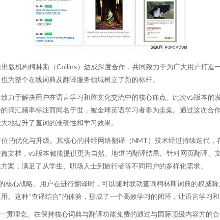
出版机构柯林斯（Collins）达成深度合作，共同致力于为广大用户打
，也为整个在线词典及翻译服务领域树立了新的标杆。
致力于解决用户在语言学习和跨文化交流中的核心痛点。此次v5版本的
特的词汇频率标注而闻名于世，被全球英语学习者奉为圭臬。通过这次合
极大地提升了查词的准确性和学习效果。
方位的优化与升级。其核心的神经网络翻译（NMT）技术经过持续迭代
文档，v5版本都能提供更为自然、地道的翻译结果。针对网页翻译、文档翻
决方案，满足了从学生、职场人士到旅行者等不同用户的多样化需求。
典v5的核心战略。用户在进行翻译时，可以随时联动查询柯林斯词典的权威
用。这种“查译结合”的体验，形成了一个高效学习的闭环，让语言学习
的一贯理念。在保持核心词典与翻译功能免费的通过与国际顶级内容方的